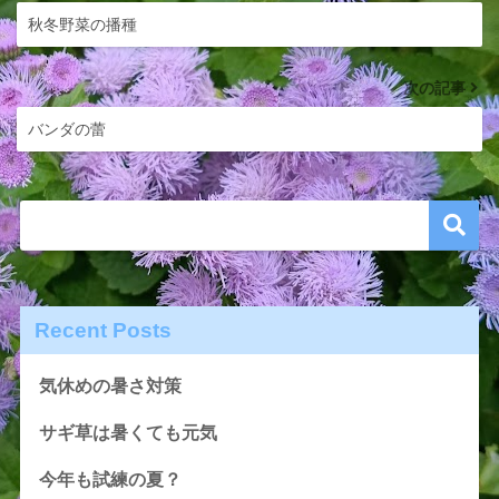
秋冬野菜の播種
次の記事
バンダの蕾
Recent Posts
気休めの暑さ対策
サギ草は暑くても元気
今年も試練の夏？