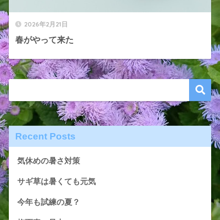
2026年2月21日
春がやって来た
Recent Posts
気休めの暑さ対策
サギ草は暑くても元気
今年も試練の夏？