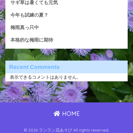
サギ草は暑くても元気
今年も試練の夏？
梅雨真っ只中
本格的な梅雨に期待
Recent Comments
表示できるコメントはありません。
HOME
© 2026 ランラン花あそび All rights reserved.