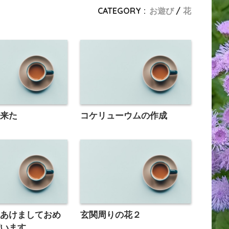
CATEGORY :
お遊び
花
て来た
コケリューウムの作成
年あけましておめ
玄関周りの花２
ざいます