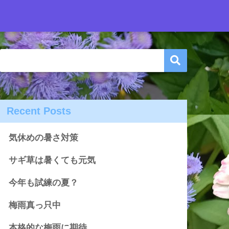
Recent Posts
気休めの暑さ対策
サギ草は暑くても元気
今年も試練の夏？
梅雨真っ只中
本格的な梅雨に期待