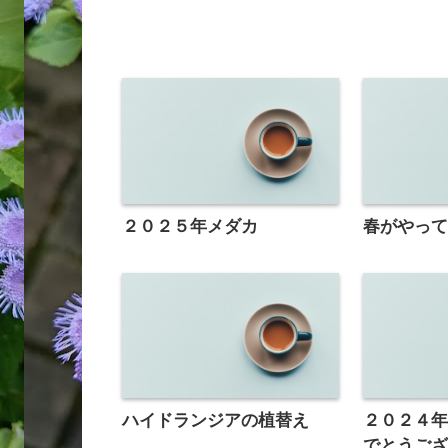
２０２５年メダカ
春がやっ
ハイドランジアの植替え
２０２４
でとうご