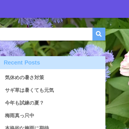
Recent Posts
気休めの暑さ対策
サギ草は暑くても元気
今年も試練の夏？
梅雨真っ只中
本格的な梅雨に期待