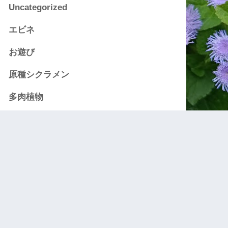
Uncategorized
エビネ
お遊び
原種シクラメン
多肉植物
洋ラン
花
野生蘭
野菜