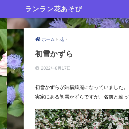
ランラン花あそび
ホーム
花
初雪かずら
2022年8月17日
初雪かずらが結構綺麗になっていました。
実家にある初雪かずらですが、名前と違っ