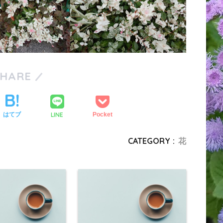
SHARE
LINE
はてブ
Pocket
CATEGORY :
花