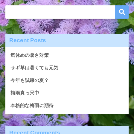
Recent Posts
気休めの暑さ対策
サギ草は暑くても元気
今年も試練の夏？
梅雨真っ只中
本格的な梅雨に期待
Recent Comments