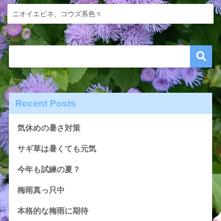
ニオイエビネ、コウズ系色々
Recent Posts
気休めの暑さ対策
サギ草は暑くても元気
今年も試練の夏？
梅雨真っ只中
本格的な梅雨に期待