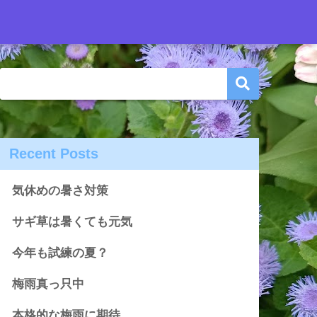
Recent Posts
気休めの暑さ対策
サギ草は暑くても元気
今年も試練の夏？
梅雨真っ只中
本格的な梅雨に期待