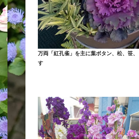
万両「紅孔雀」を主に葉ボタン、松、笹、
す