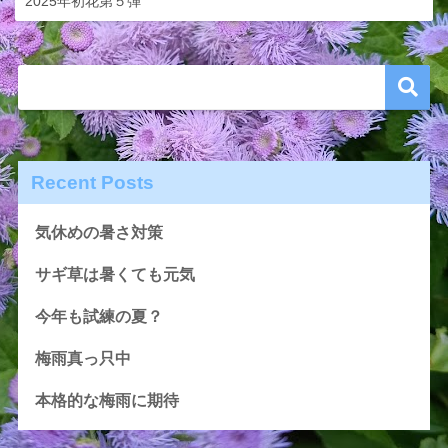
2025年初花第５弾
Recent Posts
気休めの暑さ対策
サギ草は暑くても元気
今年も試練の夏？
梅雨真っ只中
本格的な梅雨に期待