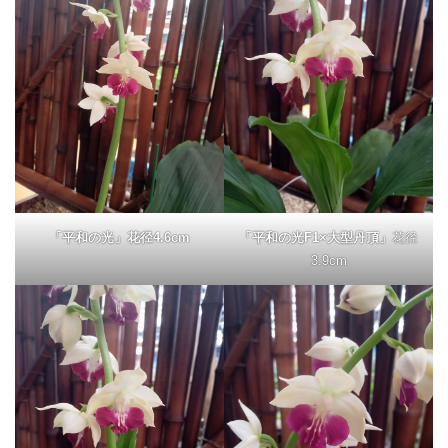
「平和の光」花径4.6cm
「平和の光F1×大型丹頂」
花径
3.9cm