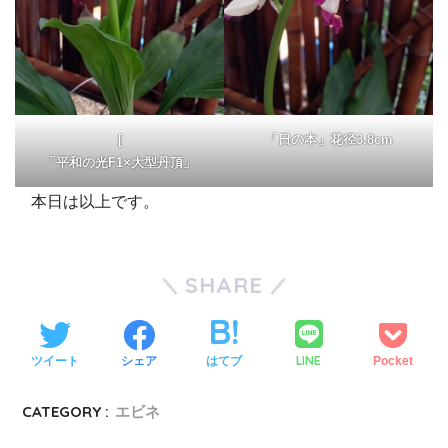
[
「日の本」花径3.8cm
「平和の光F1×大型丹頂」
本日は以上です。
SHARE
LINE
ツイート
シェア
はてブ
Pocket
CATEGORY :
エビネ