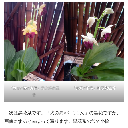
「カッパ黒×鬼神」
黄弁濃赤黒
「飛鳥×千寿」丹頂紫紅舌
舌
次は黒花系です。「火の鳥×くまもん」の黒花ですが、
画像にすると赤ぽっく写ります。黒花系の常で小輪