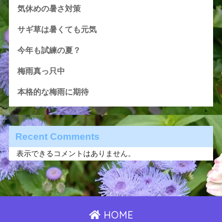
気休めの暑さ対策
サギ草は暑くても元気
今年も試練の夏？
梅雨真っ只中
本格的な梅雨に期待
Recent Comments
表示できるコメントはありません。
HOME