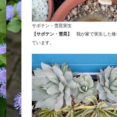
サボテン・雪晃実生
【サボテン・雪晃】
我が家で実生した株
ています。