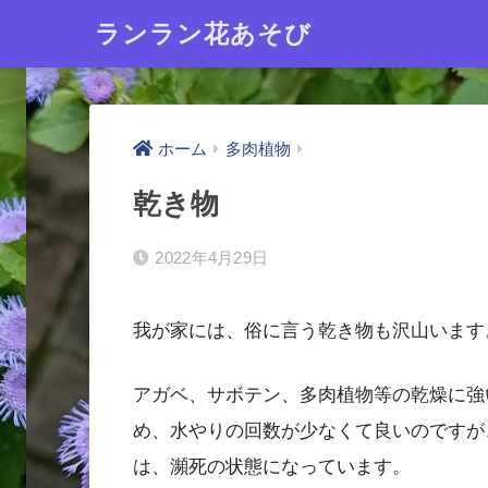
ランラン花あそび
ホーム
多肉植物
乾き物
2022年4月29日
我が家には、俗に言う乾き物も沢山います
アガベ、サボテン、多肉植物等の乾燥に強
め、水やりの回数が少なくて良いのですが
は、瀕死の状態になっています。