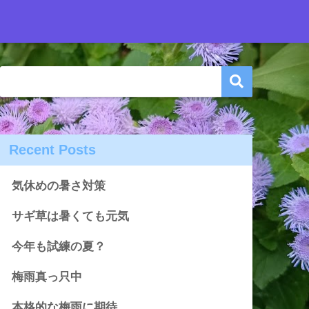
Recent Posts
気休めの暑さ対策
サギ草は暑くても元気
今年も試練の夏？
梅雨真っ只中
本格的な梅雨に期待