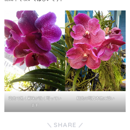
逆光で黒く紫味が強く写ってい
順光の写真本物に近い
ます
SHARE