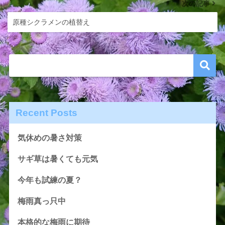
次の記事
原種シクラメンの植替え
Recent Posts
気休めの暑さ対策
サギ草は暑くても元気
今年も試練の夏？
梅雨真っ只中
本格的な梅雨に期待