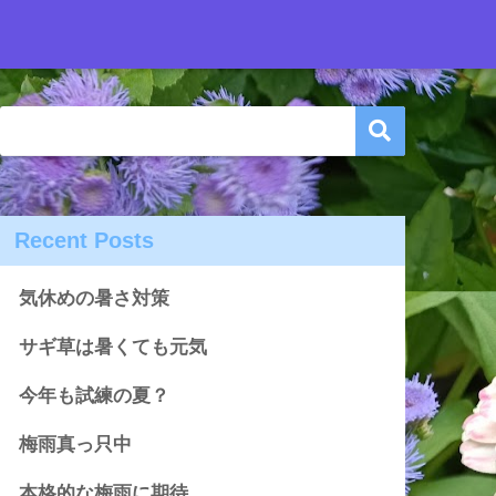
Recent Posts
気休めの暑さ対策
サギ草は暑くても元気
今年も試練の夏？
梅雨真っ只中
本格的な梅雨に期待